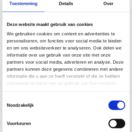
Toestemming
Details
Over
Deze website maakt gebruik van cookies
We gebruiken cookies om content en advertenties te
personaliseren, om functies voor social media te bieden
en om ons websiteverkeer te analyseren. Ook delen we
Bovenstaande afbeelding geeft een beeld van de
informatie over uw gebruik van onze site met onze
compensatie per soort pensioenregeling
op basis van
partners voor social media, adverteren en analyse. Deze
voorlopige berekeningen
. Bouwt u pensioen op in de B-
partners kunnen deze gegevens combineren met andere
regeling dan komt u in aanmerking voor compensatie als u
informatie die u aan ze heeft verstrekt of die ze hebben
ouder bent dan 28 jaar. Bouwt u ook pensioen op in de
verzameld op basis van uw gebruik van hun services.
excedentregeling dan ligt hier de leeftijdsgrens iets voor 38
jaar. Op het
moment van overgang
kunnen we pas
Toestemmingsselectie
definitief berekenen
of u compensatie krijgt en hoe hoog
Noodzakelijk
deze is.
Geen compensatie als u eerder stopt met werken
Voorkeuren