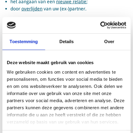
het aangaan van een
nieuwe relatie
;
door
overlijden
van uw (ex-)partner.
Inhouding premies en belasting en toepassen
loonheffingskorting
Op uw pensioen houdt Provisum premies en belasting in.
Toestemming
Details
Over
Ook kan Provisum de loonheffingskorting toepassen. Dit is
een korting op de belasting die u betaalt. Als de
loonheffingskorting wordt toegepast, betaalt u minder
Deze website maakt gebruik van cookies
loonheffing en houdt u netto meer geld over. Slechts één
We gebruiken cookies om content en advertenties te
werkgever of uitkerende instantie mag loonheffingskorting
personaliseren, om functies voor social media te bieden
toepassen. Dit voorkomt dat u te veel korting krijgt en later
en om ons websiteverkeer te analyseren. Ook delen we
belasting moet terugbetalen. U mag zelf bepalen wie de
informatie over uw gebruik van onze site met onze
loonheffingskorting toepast. Als u ook AOW ontvangt van
partners voor social media, adverteren en analyse. Deze
de SVB is het gebruikelijk dat de SVB de
partners kunnen deze gegevens combineren met andere
loonheffingskorting toepast bij uw AOW.
informatie die u aan ze heeft verstrekt of die ze hebben
verzameld op basis van uw gebruik van hun services.
Moet u toch belasting bijbetalen?