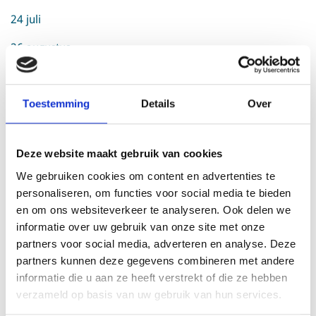
24 juli
26 augustus
25 september
26 oktober
Toestemming
Details
Over
25 november
Deze website maakt gebruik van cookies
23 december
We gebruiken cookies om content en advertenties te
Uiterlijk de volgende dag zal het geld op uw rekening
personaliseren, om functies voor social media te bieden
staan. Dit geldt niet voor bankrekeningen die in het
en om ons websiteverkeer te analyseren. Ook delen we
buitenland worden aangehouden.
informatie over uw gebruik van onze site met onze
partners voor social media, adverteren en analyse. Deze
Provisum betaalt
geen
vakantiegeld uit in mei. Het
partners kunnen deze gegevens combineren met andere
vakantiegeld is al in de maandelijkse uitkering verwerkt.
informatie die u aan ze heeft verstrekt of die ze hebben
verzameld op basis van uw gebruik van hun services.
Na afloop van het jaar ontvangt u een jaaropgave voor
fiscale doeleinden met daarop uw fiscaal inkomen en de