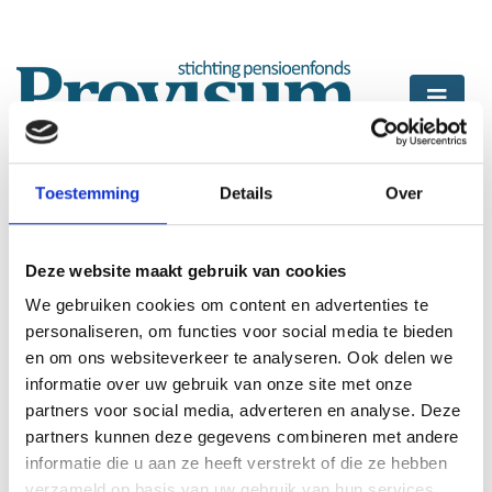
Toestemming
Details
Over
Home
Werknemers
Uw nieuwe pensioenregeling bij Provisum
Verdelen huidige fondsvermogen
Deze website maakt gebruik van cookies
Verdelen overreserve
We gebruiken cookies om content en advertenties te
personaliseren, om functies voor social media te bieden
Verdelen overreserve
en om ons websiteverkeer te analyseren. Ook delen we
De overreserve wordt bepaald aan de hand van de
informatie over uw gebruik van onze site met onze
financiele positie op het moment van overgaan.
partners voor social media, adverteren en analyse. Deze
partners kunnen deze gegevens combineren met andere
informatie die u aan ze heeft verstrekt of die ze hebben
verzameld op basis van uw gebruik van hun services.