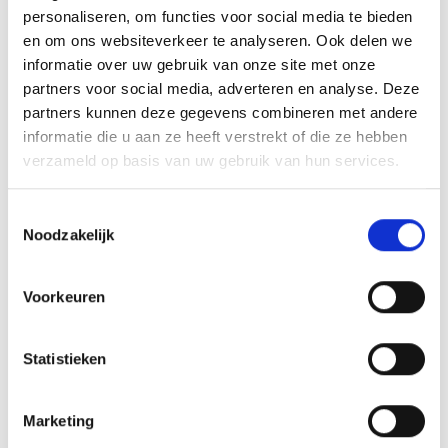
Provisum op 020 6213 891 of via
info@provisum.nl
.
personaliseren, om functies voor social media te bieden
en om ons websiteverkeer te analyseren. Ook delen we
informatie over uw gebruik van onze site met onze
partners voor social media, adverteren en analyse. Deze
partners kunnen deze gegevens combineren met andere
informatie die u aan ze heeft verstrekt of die ze hebben
Onderwerp:
verzameld op basis van uw gebruik van hun services.
Algemeen
Eerste inschatting van uw nieuwe
Toestemmingsselectie
Noodzakelijk
pensioen
Nieuwe premie en compensatie
Ingegane pensioenen (ook
Voorkeuren
partnerpensioen)
Verdeling van het vermogen dat overblijft
Bijna met pensioen
Statistieken
Vragen n.a.v. het webinar
Marketing