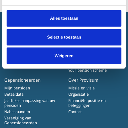
Alles toestaan
Home
Werknemers
Actueel
Wat is pensioen?
Selectie toestaan
Disclaimer
Wat bouwt u op
Cookiebeleid
Ex-werknemers
Privacyverklaring
Nabestaanden
Weigeren
Klachtenregeling
Ik ben 55+ en wil meer weten
over mijn pensioen
Your pension scheme
Gepensioneerden
Over Provisum
Mijn pensioen
Missie en visie
Betaaldata
Organisatie
Jaarlijkse aanpassing van uw
Financiële positie en
pensioen
beleggingen
Nabestaanden
Contact
Vereniging van
Gepensioneerden