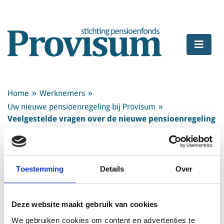
Home
Werknemers
Uw nieuwe pensioenregeling bij Provisum
Veelgestelde vragen over de nieuwe pensioenregeling
Veelgestelde vragen over de nieuwe
pensioenregeling
Toestemming
Details
Over
Er zijn al veel vragen bij het pensioenfonds
binnengekomen. Daarom hebben we de vragen verdeeld
naar onderwerp. De ondewrerpn staan hieronder.
Deze website maakt gebruik van cookies
Staat uw vraag er niet tussen? Neem dan contact op met
We gebruiken cookies om content en advertenties te