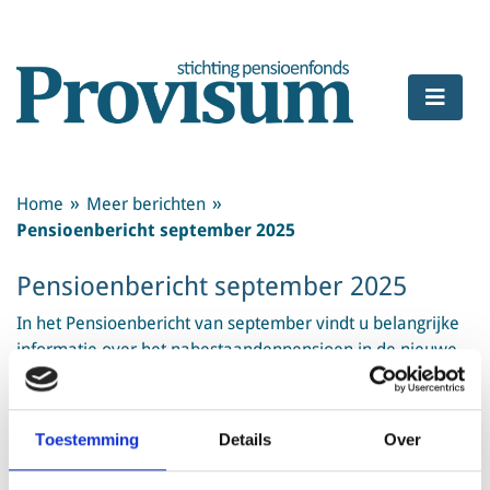
Home
Meer berichten
Pensioenbericht september 2025
Pensioenbericht september 2025
In het Pensioenbericht van september vindt u belangrijke
informatie over het nabestaandenpensioen in de nieuwe
regeling en maken we kennis met ons nieuwe bestuurslid.
Remco Gerlof.
Toestemming
Details
Over
Lees hier het volledige Pensioenbericht!