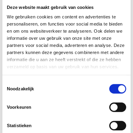
Alle actuele berichten ›
Deze website maakt gebruik van cookies
We gebruiken cookies om content en advertenties te
163,6%
personaliseren, om functies voor social media te bieden
en om ons websiteverkeer te analyseren. Ook delen we
Maanddekkingsgraad
informatie over uw gebruik van onze site met onze
Peildatum: mei 2026
Lees meer
partners voor social media, adverteren en analyse. Deze
partners kunnen deze gegevens combineren met andere
informatie die u aan ze heeft verstrekt of die ze hebben
Mijnpensioen overzicht.nl
verzameld op basis van uw gebruik van hun services.
Hier ziet u hoeveel pensioen u heeft opgebouwd
en bij welke pensioenuitvoerder(s).
Toestemmingsselectie
Noodzakelijk
Voorkeuren
Nieuwe pensioenregeling Provisum
Statistieken