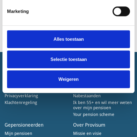
Marketing
Alles toestaan
Selectie toestaan
Home
Werknemers
Actueel
Wat is pensioen?
Weigeren
Disclaimer
Wat bouwt u op
Cookiebeleid
Ex-werknemers
Privacyverklaring
Nabestaanden
Klachtenregeling
Ik ben 55+ en wil meer weten
over mijn pensioen
Your pension scheme
Gepensioneerden
Over Provisum
Mijn pensioen
Missie en visie