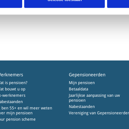
ontact met ons op te nemen. Dat kan op tel. 020 6213 891 of vi
erknemers
Gepensioneerden
at is pensioen?
Mijn pensioen
at bouwt u op
Betaaldata
x-werknemers
Jaarlijkse aanpassing van uw
pensioen
abestaanden
Nabestaanden
k ben 55+ en wil meer weten
ver mijn pensioen
Vereniging van Gepensioneerde
our pension scheme