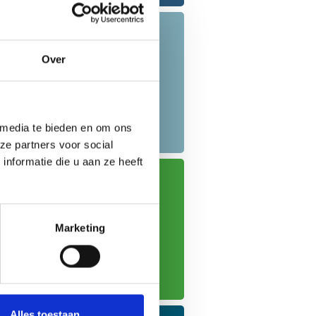
Mijnpensioen
overzicht.nl
Over
Hier ziet u hoeveel
pensioen u heeft
opgebouwd en bij welke
pensioenuitvoerder(s).
 media te bieden en om ons
ze partners voor social
nformatie die u aan ze heeft
Nieuwe
Marketing
pensioenregeling
Provisum
s.
Alles toestaan