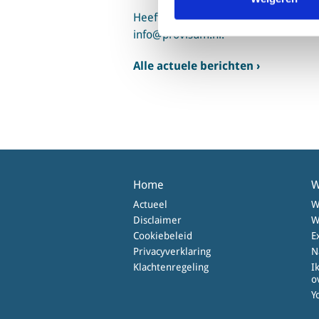
Heeft u vragen? Aarzel dan niet om c
info@provisum.nl.
Alle actuele berichten ›
Home
W
Actueel
W
Disclaimer
W
Cookiebeleid
E
Privacyverklaring
N
Klachtenregeling
I
o
Y