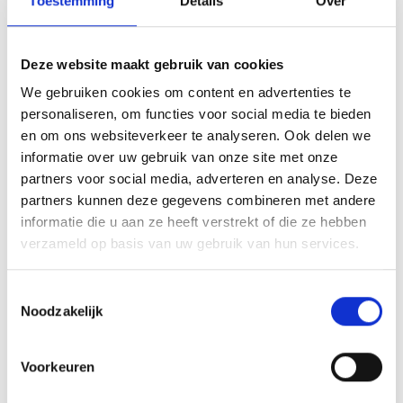
Toestemming
Details
Over
mededelingsformulier
van de overheid. Als u overlijdt, dan
vervalt het ouderdomspensioen voor uw ex-partner maar
komt deze in aanmerking voor een deel van het
Deze website maakt gebruik van cookies
partnerpensioen. Overlijdt uw ex-partner? Dan krijgt u het
We gebruiken cookies om content en advertenties te
verdeelde ouderdomspensioen weer terug.
personaliseren, om functies voor social media te bieden
Kiest u voor een andere verdeling?
en om ons websiteverkeer te analyseren. Ook delen we
informatie over uw gebruik van onze site met onze
U kunt met uw ex-partner ook iets anders afspreken.
partners voor social media, adverteren en analyse. Deze
Afwijkende afspraken over de verdeling van uw
partners kunnen deze gegevens combineren met andere
ouderdomspensioen en het partnerpensioen legt u vast in
informatie die u aan ze heeft verstrekt of die ze hebben
het echtscheidingsconvenant of in de ontbinding van het
verzameld op basis van uw gebruik van hun services.
geregistreerd partnerschap. U moet dit binnen twee jaar
aan ons doorgeven. U kunt er ook voor kiezen om het deel
Toestemmingsselectie
van uw ex-partner om te zetten in een zelfstandig
Noodzakelijk
pensioenrecht voor uw ex-partner. De ingangsdatum van
het pensioen is dan niet meer gekoppeld aan uw pensioen.
Het zelfstandig pensioen van uw ex-partner gaat dan in op
Voorkeuren
de pensioeningangsdatum van uw ex-partner zelf. U hoeft