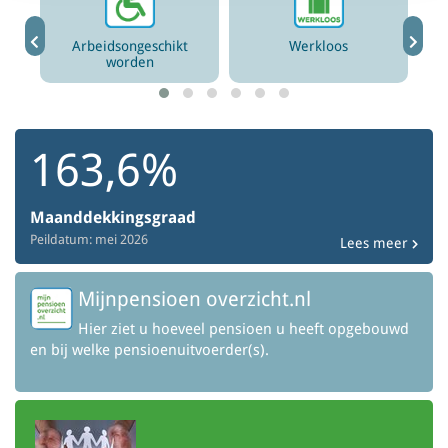
en
Arbeidsongeschikt
Werkloos
worden
163,6%
Maanddekkingsgraad
Peildatum: mei 2026
Lees meer
Mijnpensioen overzicht.nl
Hier ziet u hoeveel pensioen u heeft opgebouwd
en bij welke pensioenuitvoerder(s).