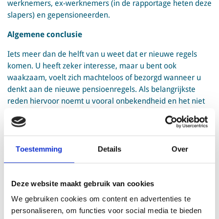
werknemers, ex-werknemers (in de rapportage heten deze
slapers) en gepensioneerden.
Algemene conclusie
Iets meer dan de helft van u weet dat er nieuwe regels
komen. U heeft zeker interesse, maar u bent ook
waakzaam, voelt zich machteloos of bezorgd wanneer u
denkt aan de nieuwe pensioenregels. Als belangrijkste
reden hiervoor noemt u vooral onbekendheid en het niet
hebben van een keuze. Desondanks is het vertrouwen in
Provisum groot. Een ruime meerderheid vindt de
informatie begrijpelijk, eerlijk en duidelijk. U mist wel
informatie over uw eigen situatie: wat gaat mijn pensioen
Toestemming
Details
Over
worden in de nieuwe pensioenregeling? Helaas kunnen we
daar pas vlak voor de overgang naar de nieuwe
pensioenregeling antwoord op geven.
Deze website maakt gebruik van cookies
We gebruiken cookies om content en advertenties te
Kennis, sentiment en communicatie
personaliseren, om functies voor social media te bieden