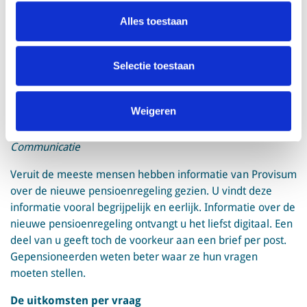
nodig waren. U bent geïnteresseerd in de nieuwe regels,
maar ook bezorgd. Maar weinig mensen zijn hoopvol,
Alles toestaan
tevreden of gerustgesteld. Kennis over de nieuwe
pensioenregels draagt bij aan positievere gevoelens. De
Selectie toestaan
meesten denken wel dat Provisum zorgt voor een goed
overgang naar de nieuwe pensioenregeling.
Gepensioneerden verwachten vaker dat hun pensioen er
Weigeren
straks op vooruit gaat.
Communicatie
Veruit de meeste mensen hebben informatie van Provisum
over de nieuwe pensioenregeling gezien. U vindt deze
informatie vooral begrijpelijk en eerlijk. Informatie over de
nieuwe pensioenregeling ontvangt u het liefst digitaal. Een
deel van u geeft toch de voorkeur aan een brief per post.
Gepensioneerden weten beter waar ze hun vragen
moeten stellen.
De uitkomsten per vraag